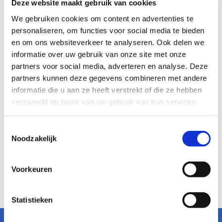
tijdens de productie en afvalverwerking. Loodaccu's
Deze website maakt gebruik van cookies
bevatten giftige materialen zoals lood en zuur, wat
zowel tijdens de productie als bij het verwijderen ervan
We gebruiken cookies om content en advertenties te
uit het voertuig een uitdaging kan zijn.
personaliseren, om functies voor social media te bieden
Kosten
en om ons websiteverkeer te analyseren. Ook delen we
Hoewel lithiumbatterijen aanvankelijk duurder kunnen
informatie over uw gebruik van onze site met onze
zijn om te produceren, kan hun langere levensduur en
hogere prestaties uiteindelijk resulteren in lagere
partners voor social media, adverteren en analyse. Deze
totale aanschaf- en gebruikskosten dan loodaccu's.
partners kunnen deze gegevens combineren met andere
Conclusie
informatie die u aan ze heeft verstrekt of die ze hebben
In essentie vertegenwoordigt de keuze tussen
verzameld op basis van uw gebruik van hun services.
loodaccu's en lithiumbatterijen dus een compromis
tussen kosten, prestaties, levensduur en
duurzaamheid.
Toestemmingsselectie
Sieberg Minicars biedt zowel lood accu's als Lithium
Noodzakelijk
batterijen, neemt u gerust contact met ons op zodat
wij u kunnen helpen bij het maken van de beste keuze
voor uw gebruik.
Voorkeuren
Statistieken