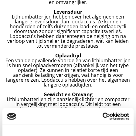
en omvangrijker.
Levensduur
Lithiumbatterijen hebben over het algemeen een
langere levensduur dan loodaccu's. Ze kunnen
honderden of zelfs duizenden laad- en ontlaadcycli
doorstaan zonder significant capaciteitsverlies.
Loodaccu's hebben daarentegen de neiging om na
verloop van tijd sneller te degraderen, wat kan leiden
tot verminderde prestaties.
Oplaadtijd
Een van de opvallende voordelen van lithiumbatterijen
is hun snel oplaadvermogen (afhankelijk van het type
oplader). Ze kunnen in relatief korte tijd een
aanzienlijke lading verkrijgen, wat handig is voor
langere reizen. Loodaccu's hebben over het algemeen
langere oplaadtijden.
Gewicht en Omvang
Lithiumbatterijen zijn aanzienlijk lichter en compacter
in vergelijking met loodaccu's. Dit leidt tot een
gunstiger gewichtsverdeling in het voertuig en meer
ontwerpvrijheid voor fabrikanten.
Milieuvriendelijkheid
Lithiumbatterijen worden vaak als milieuvriendelijker
beschouwd vanwege hun lagere impact op het milieu