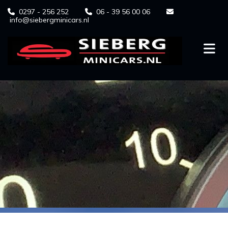
0297 - 256 252
06 - 39 56 00 06



info@siebergminicars.nl