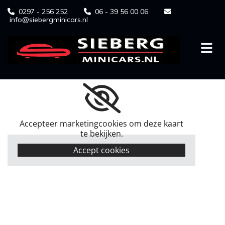
0297 - 256 252
06 - 39 56 00 06



info@siebergminicars.nl
Accepteer marketingcookies om deze kaart
te bekijken.
Accept cookies