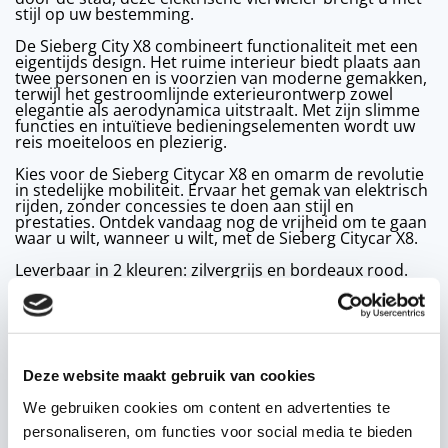
stijl op uw bestemming.
De Sieberg City X8 combineert functionaliteit met een
eigentijds design. Het ruime interieur biedt plaats aan
twee personen en is voorzien van moderne gemakken,
terwijl het gestroomlijnde exterieurontwerp zowel
elegantie als aerodynamica uitstraalt. Met zijn slimme
functies en intuïtieve bedieningselementen wordt uw
reis moeiteloos en plezierig.
Kies voor de Sieberg Citycar X8 en omarm de revolutie
in stedelijke mobiliteit. Ervaar het gemak van elektrisch
rijden, zonder concessies te doen aan stijl en
prestaties. Ontdek vandaag nog de vrijheid om te gaan
waar u wilt, wanneer u wilt, met de Sieberg Citycar X8.
Leverbaar in 2 kleuren: zilvergrijs en bordeaux rood.
* = Deze waarden kunnen enigszins verschillen,
afhankelijk van o.a. omgevingsfactoren en toegevoegde
accessoires.
Deze website maakt gebruik van cookies
Voor financiëringsmogelijkheden met de PGB regeling of
WMO regeling adviseren wij u contact op te nemen met uw
We gebruiken cookies om content en advertenties te
gemeente. In veel gevallen is dit mogelijk.
personaliseren, om functies voor social media te bieden