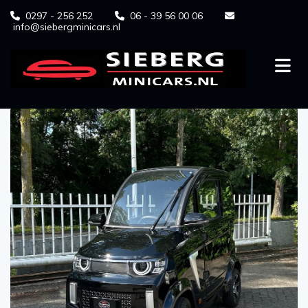
0297 - 256 252
06 - 39 56 00 06



info@siebergminicars.nl