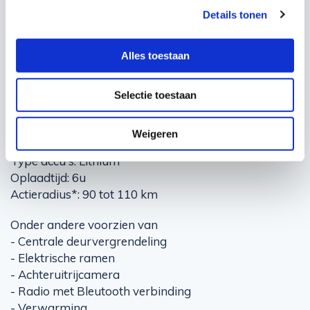
Details tonen
Alles toestaan
PRODUCTinformatie
Merk: Sieberg
Selectie toestaan
Model: Citycar X8
Snelheid: 45 km/h
Weigeren
Aandrijving: Elektrisch
Type accu's: Lithium
Oplaadtijd: 6u
Actieradius*: 90 tot 110 km
Onder andere voorzien van
- Centrale deurvergrendeling
- Elektrische ramen
- Achteruitrijcamera
- Radio met Bleutooth verbinding
- Verwarming