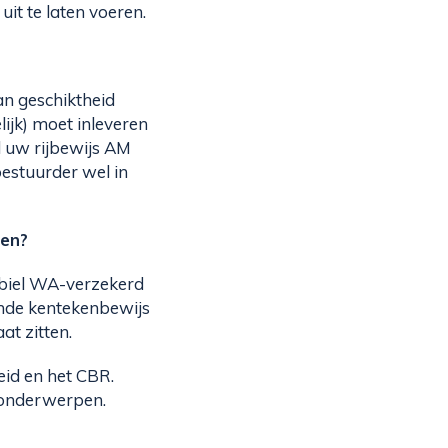
it te laten voeren.
an geschiktheid
lijk) moet inleveren
l uw rijbewijs AM
estuurder wel in
oen?
obiel WA-verzekerd
ende kentekenbewijs
t zitten.
eid en het CBR.
 onderwerpen.