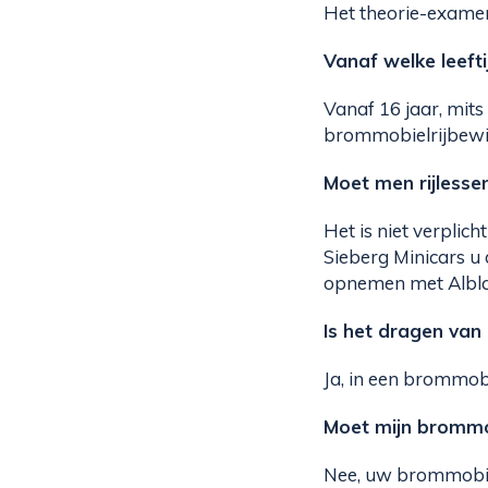
Het theorie-exame
Vanaf welke leef
Vanaf 16 jaar, mits
brommobielrijbewij
Moet men rijless
Het is niet verplic
Sieberg Minicars u 
opnemen met Alblas
Is het dragen van
Ja, in een brommobi
Moet mijn brommo
Nee, uw brommobie