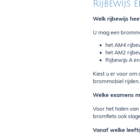
Rijbewijs
Welk rijbewijs he
U mag een brommob
het AM4 rijbe
het AM2 rijbew
Rijbewijs A e
Kiest u er voor om 
brommobiel rijden.
Welke examens moe
Voor het halen van
bromfiets ook slag
Vanaf welke leef