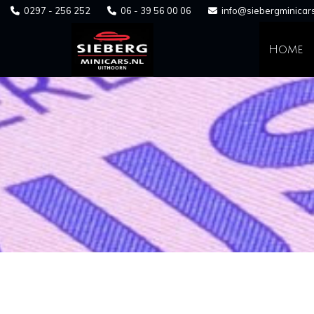
0297 - 256 252
06 - 39 56 00 06
info@siebergminicars



Home