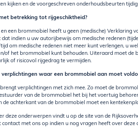
ten kijken en de voorgeschreven onderhoudsbeurten tijdig u
met betrekking tot rijgeschiktheid?
 en een brommobiel heeft u geen (medische) Verklaring v
 dat indien u uw autorijbewijs om medische redenen (tijde
tijd om medische redenen niet meer kunt verlengen, u we
en/of het brommobiel kunt behouden. Uiteraard moet de b
lijk of risicovol rijgedrag te vermijden.
e verplichtingen waar een brommobiel aan moet vold
 brengt verplichtingen met zich mee. Zo moet de bromm
bestuurder van de brommobiel het bij het voertuig behor
an de achterkant van de brommobiel moet een kentekenplaa
er deze onderwerpen vindt u op de site van de Rijksoverh
 contact met ons op indien u nog vragen heeft over deze