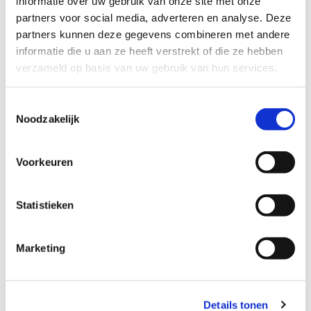
move swapa zip
informatie over uw gebruik van onze site met onze
partners voor social media, adverteren en analyse. Deze
€ 13.490,-
partners kunnen deze gegevens combineren met andere
informatie die u aan ze heeft verstrekt of die ze hebben
verzameld op basis van uw gebruik van hun services.
Toestemmingsselectie
Noodzakelijk
Voorkeuren
Statistieken
Marketing
Details tonen