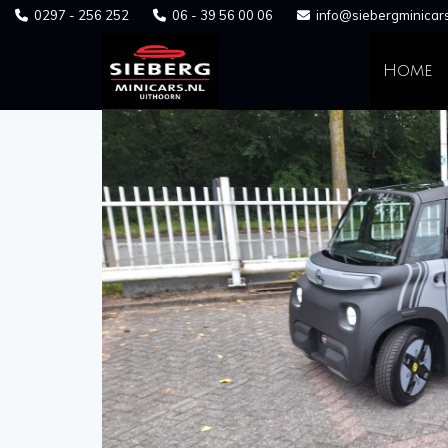
0297 - 256 252
06 - 39 56 00 06
info@siebergminicars



Home