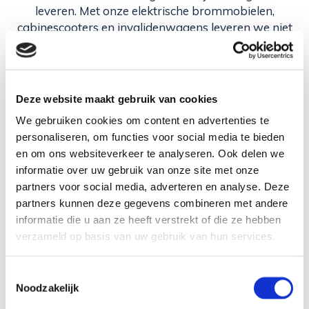
leveren. Met onze elektrische brommobielen,
cabinescooters en invalidenwagens leveren we niet
alleen milieuvriendelijke oplossingen, maar ook
voertuigen die stil, efficiënt en toekomstgericht zijn.
Naast het leveren van mobiliteitsvoertuigen zijn we
Deze website maakt gebruik van cookies
trots op ons vermogen om voertuigaanpassingen te
We gebruiken cookies om content en advertenties te
bieden voor fysiek beperkte personen. We begrijpen
personaliseren, om functies voor social media te bieden
het belang van onafhankelijkheid en mobiliteit, en
en om ons websiteverkeer te analyseren. Ook delen we
onze aanpassingen zijn ontworpen om de
informatie over uw gebruik van onze site met onze
levenskwaliteit van mensen met beperkingen te
partners voor social media, adverteren en analyse. Deze
verbeteren. We werken nauw samen met onze
partners kunnen deze gegevens combineren met andere
klanten om op maat gemaakte oplossingen te
informatie die u aan ze heeft verstrekt of die ze hebben
leveren die voldoen aan hun specifieke behoeften en
verzameld op basis van uw gebruik van hun services.
vereisten.
Toestemmingsselectie
Met onze rijke geschiedenis en bewezen trackrecord
Noodzakelijk
blijven we ons inzetten voor het leveren van
hoogwaardige mobiliteitsoplossingen. Sieberg