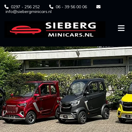
0297 - 256 252
06 - 39 56 00 06



info@siebergminicars.nl